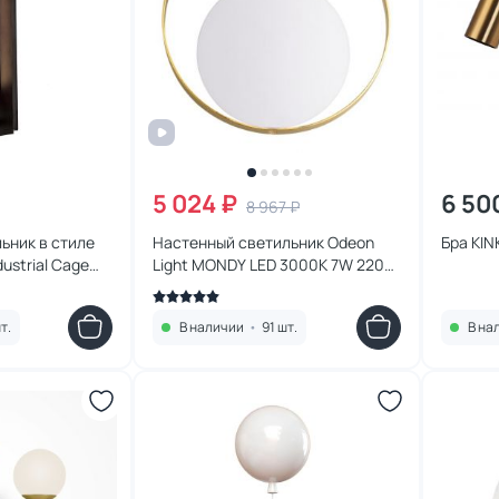
5 024 ₽
6 50
8 967 ₽
ьник в стиле
Настенный светильник Odeon
Бра KIN
ndustrial Cage
Light MONDY LED 3000K 7W 220V
3899/7WW белый/золото
т.
В наличии
•
91 шт.
В на