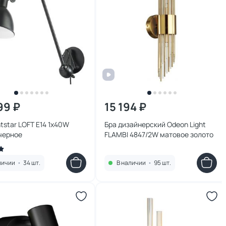
99 ₽
15 194 ₽
htstar LOFT E14 1х40W
Бра дизайнерский Odeon Light
черное
FLAMBI 4847/2W матовое золото
личии
•
34 шт.
В наличии
•
95 шт.