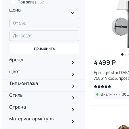
Под заказ
52
Цена
От
До
применить
Бренд
4 499 ₽
Цвет
Бра Lightstar DIA
758614 хром/проз
Тип монтажа
Стиль
В наличии
•
30 ш
Страна
Материал арматуры