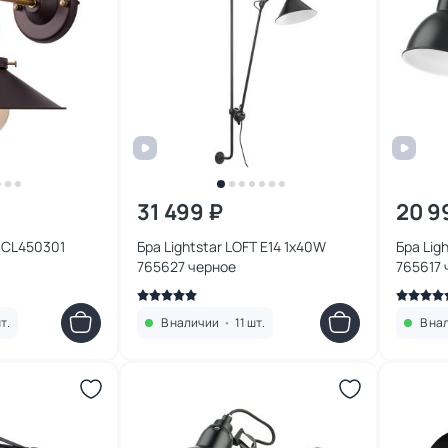
31 499 ₽
20 9
н CL450301
Бра Lightstar LOFT E14 1х40W
Бра Lig
765627 черное
765617 
т.
В наличии
•
11 шт.
В на