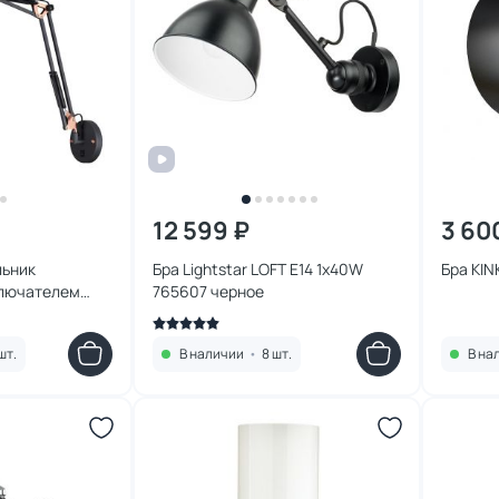
12 599 ₽
3 60
льник
Бра Lightstar LOFT E14 1х40W
Бра KIN
ключателем
765607 черное
 3318/1W
шт.
В наличии
•
8 шт.
В на