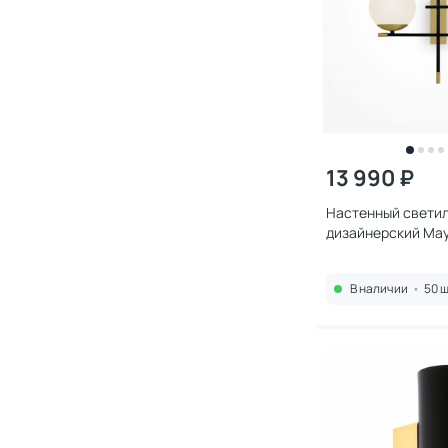
13 990 ₽
Настенный свети
дизайнерский Mayt
MOD050WL-02G
В наличии
•
50 ш