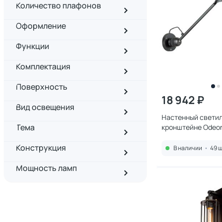
Количество плафонов
Оформление
Функции
Комплектация
Поверхность
18 942 ₽
Вид освещения
Настенный светил
Тема
кронштейне Odeon
4125/1WD
Конструкция
В наличии
•
49 ш
Мощность ламп