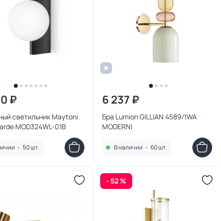
70 ₽
6 237 ₽
ный светильник Maytoni
Бра Lumion GILLIAN 4589/1WA
garde MOD324WL-01B
MODERNI
личии
•
50 шт.
В наличии
•
60 шт.
- 52 %