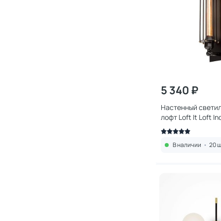
5 340 ₽
Настенный светил
лофт Loft It Loft I
LOFT2113W
В наличии
•
20 ш