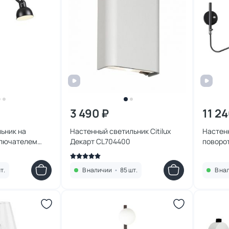
3 490 ₽
11 24
ьник на
Настенный светильник Citilux
Настен
ключателем
Декарт CL704400
поворо
4125/1WA
Light K
т.
В наличии
•
85 шт.
В на