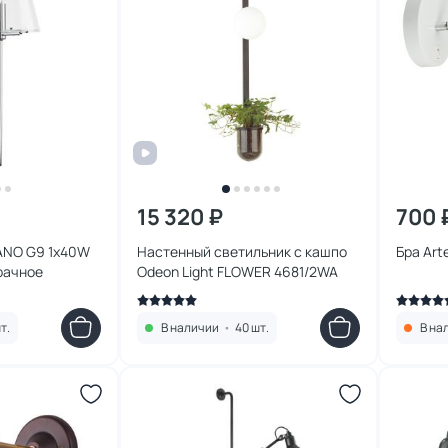
15 320 ₽
700 
FANO G9 1х40W
Настенный светильник с кашпо
Бра Ar
рачное
Odeon Light FLOWER 4681/2WA
т.
В наличии
•
40 шт.
В на