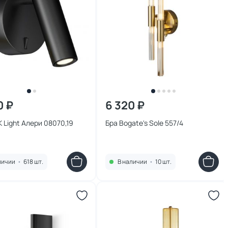
0 ₽
6 320 ₽
K Light Алери 08070,19
Бра Bogate's Sole 557/4
личии
•
618 шт.
В наличии
•
10 шт.