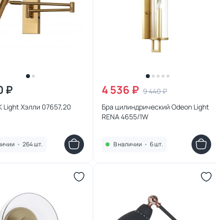
0 ₽
4 536 ₽
9 440 ₽
K Light Хэлли 07657,20
Бра цилиндрический Odeon Light
RENA 4655/1W
личии
•
264 шт.
В наличии
•
6 шт.