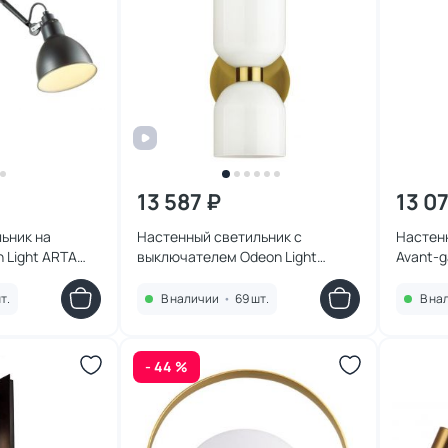
13 587 ₽
13 0
ьник на
Настенный светильник с
Настен
 Light ARTA
выключателем Odeon Light
Avant-
ORINOCO 4798/2W
т.
В наличии
•
69 шт.
В на
- 44 %