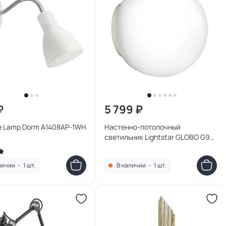
₽
5 799 ₽
te Lamp Dorm A1408AP-1WH
Настенно-потолочный
светильник Lightstar GLOBO G9
1х40W 803010
личии
•
1 шт.
В наличии
•
1 шт.