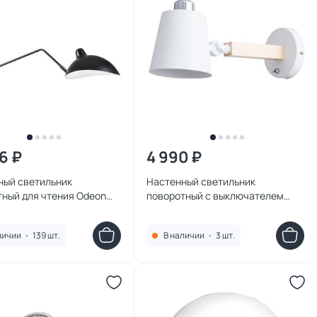
6 ₽
4 990 ₽
ный светильник
Настенный светильник
тный для чтения Odeon
поворотный с выключателем
ERBI 4831/1W
Arte Lamp OSCAR A7141AP-1WH
личии
•
139 шт.
В наличии
•
3 шт.