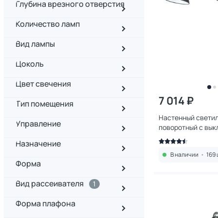
Глубина врезного отверстия
Количество ламп
Вид лампы
Цоколь
Цвет свечения
7 014 ₽
Тип помещения
Настенный свети
Управление
поворотный с вы
Odeon Light KAPAL
Назначение
В наличии
•
169 
Форма
Вид рассеивателя
1
Форма плафона