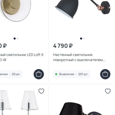
0 ₽
4 790 ₽
ый светильник LED Loft It
Настенный светильник
10-W
поворотный с выключателем
Arte Lamp Braccio A2054AP-1BK
личии
•
20 шт.
В наличии
•
201 шт.