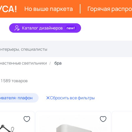
УСА!
Но выше паркета
Горячая распр
Каталог дизайнеров
 настенные светильники
бра
1 589 товаров
ивателя: плафон
Сбросить все фильтры