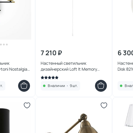
7 210 ₽
6 30
льник
Настенный светильник
Настенн
oni Nostalgia
дизайнерский Loft It Memory
Disk 82
5055W/S white
т.
В наличии
•
9 шт.
В на