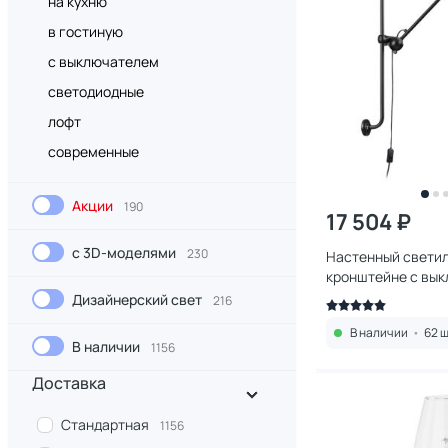
на кухню
в гостиную
с выключателем
светодиодные
лофт
современные
Акции
190
17 504 ₽
с 3D-моделями
230
Настенный светил
кронштейне с вы
Odeon Light ARTA 
Дизайнерский свет
216
В наличии
•
62 ш
В наличии
1156
Доставка
Стандартная
1156