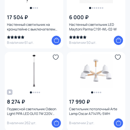
Цвет
17 504 ₽
6 000 ₽
Настенный светильник на
Настенный светильник LED
Стиль
1
кронштейне с выключателем
Maytoni Parma C191-WL-02-W
Odeon Light ARTA 4125/1WA
Страна
В наличии 61 шт.
В наличии 50 шт.
Материал
Вид лампы
Тип помещения
Форма
8 274 ₽
17 990 ₽
Подвесной светильник Odeon
Светильник потолочный Arte
Форма плафона
Light PIPA LED GU10 7W 220V
Lamp Oscar A7141PL-5WH
3884/1B
В наличии 262 шт.
В наличии 2 шт.
Оформление