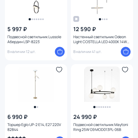
5 997 ₽
12 590 ₽
Подвесной светильник Lussole
Настенный светильник Odeon
Абердин LSP-8223
Light COSTELLA LED 4000K 14W
220V 3906/14WL золото/черный
В наличии 12 шт.
В наличии 41 шт.
6 990 ₽
24 990 ₽
Торшер Eglo UP-2 E14, E27 220V
Подвесной светильник Maytoni
82844
Ring 25W G9 MOD013PL-06B