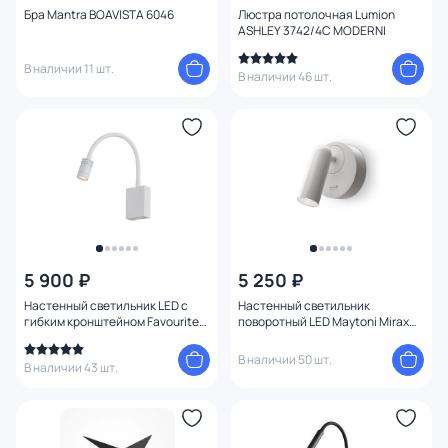
Бра Mantra BOAVISTA 6046
Люстра потолочная Lumion
ASHLEY 3742/4C MODERNI
В наличии 11 шт.
В наличии 46 шт.
5 900 ₽
5 250 ₽
Настенный светильник LED с
Настенный светильник
гибким кронштейном Favourite
поворотный LED Maytoni Mirax
Murum 1958-1W
C038WL-L3W3K
В наличии 50 шт.
В наличии 43 шт.