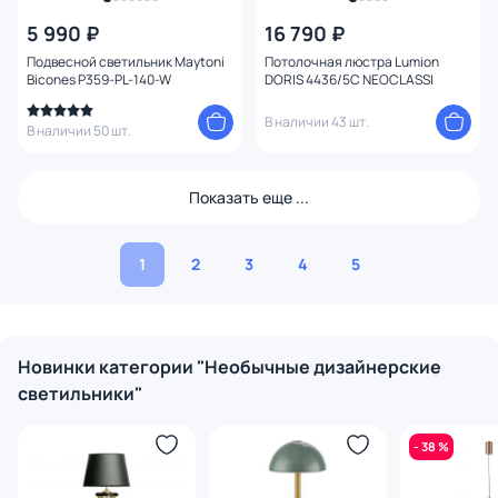
5 990 ₽
16 790 ₽
Подвесной светильник Maytoni
Потолочная люстра Lumion
Bicones P359-PL-140-W
DORIS 4436/5C NEOCLASSI
В наличии 43 шт.
В наличии 50 шт.
Показать еще ...
1
2
3
4
5
Новинки категории "Необычные дизайнерские
светильники"
- 38 %