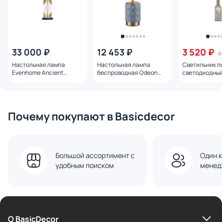
33 000 ₽
12 453 ₽
3 520 ₽
5
Настольная лампа
Настольная лампа
Светильник п
Evenhome Ancient
беспроводная Odeon
светодиодный
fashion 00895
Light LULU LED*3W 3000K
Ophelia V1187
5452/3TL L-VISION
теплый свет 
УТ000041789
Почему покупают в Basicdecor
Большой ассортимент с
Один к
удобным поиском
менед
О BasicDecor