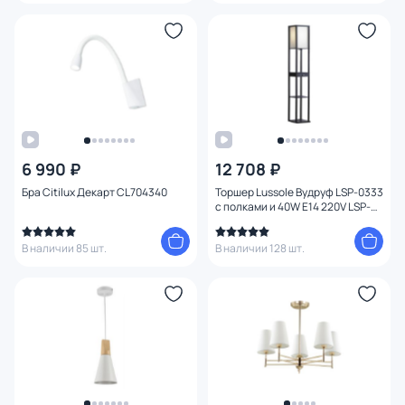
6 990 ₽
12 708 ₽
Бра Citilux Декарт CL704340
Торшер Lussole Вудруф LSP-0333
с полками и 40W E14 220V LSP-
0333
В наличии 85 шт.
В наличии 128 шт.