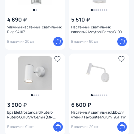
4 890 ₽
5 510 ₽
Уличный настенный светильник
Настенный светильник
Riga 94107
гипсовый Maytoni Parma C190-
WL-02-W белый
В наличии 20 шт.
В наличии 50 шт.
3 900 ₽
6 600 ₽
Бра Elektrostandard Rutero
Настенный светильник LED для
Rutero GU10 SW белый (MRL
чтения Favourite Murum 1961-1W
1003)
В наличии 91 шт.
В наличии 29 шт.