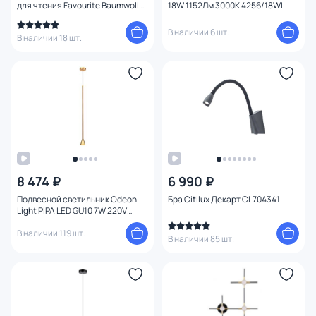
для чтения Favourite Baumwolle
18W 1152Лм 3000K 4256/18WL
1687-2W
В наличии 6 шт.
В наличии 18 шт.
8 474 ₽
6 990 ₽
Подвесной светильник Odeon
Бра Citilux Декарт CL704341
Light PIPA LED GU10 7W 220V
3884/1G
В наличии 119 шт.
В наличии 85 шт.