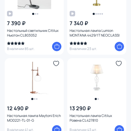
7 390 ₽
7 340 ₽
Настольный светильник Citilux
Настольная лампа Lumion
Ньютон CL803052
MONTANA 4429/1T NEOCLASSI
В наличии 85 шт.
В наличии 23 шт.
12 490 ₽
13 290 ₽
Настольная лампа Maytoni Erich
Настольная лампа Citilux
MOD221-TL-01-G
Ровена CL427810
В наличии 41 шт.
В наличии 43 шт.