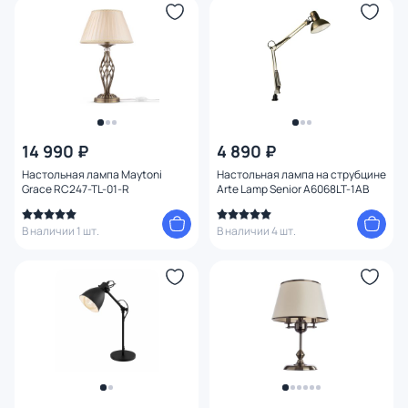
Цвет арматуры
Цвет плафона
Размер
14 990 ₽
4 890 ₽
Высота (мм)
Настольная лампа Maytoni
Настольная лампа на струбцине
Grace RC247-TL-01-R
Arte Lamp Senior A6068LT-1AB
Ширина (мм)
В наличии 1 шт.
В наличии 4 шт.
Длина (мм)
Диаметр (мм)
Глубина (мм)
Диаметр врезного отверстия