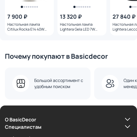
7 900 ₽
13 320 ₽
27 840 ₽
Настольная лампа
Настольная лампа
Настольная 
Citilux Rocka Е14 40W
Lightera Gela LED 7W
Lightera Lecc
CL247087 дымчатая
LE224T-1W белый
3000К LE425T
черный
Почему покупают в Basicdecor
Большой ассортимент с
Один к
удобным поиском
менед
О BasicDecor
Cпециалистам