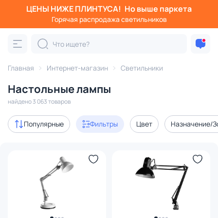
ЦЕНЫ НИЖЕ ПЛИНТУСА!
Но выше паркета
Фильтры
Горячая распродажа светильников
Категория:
Настольные лампы
Главная
Интернет-магазин
Светильники
светодиодные
офисные
с абажуром
декоративн
Настольные лампы
Акции
281
найдено 3 063 товаров
с 3D-моделями
169
Популярные
Фильтры
Цвет
Назначение/З
Дизайнерский свет
501
В наличии
1891
Доставка