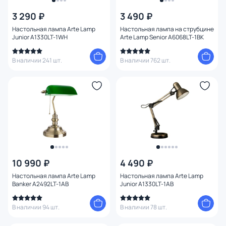
Цена
3 290 ₽
3 490 ₽
Настольная лампа Arte Lamp
Настольная лампа на струбцине
От
До
Junior A1330LT-1WH
Arte Lamp Senior A6068LT-1BK
В наличии 241 шт.
В наличии 762 шт.
Бренд
Цвет
Стиль
Страна
10 990 ₽
4 490 ₽
Материал арматуры
Настольная лампа Arte Lamp
Настольная лампа Arte Lamp
Banker A2492LT-1AB
Junior A1330LT-1AB
Материал плафона
В наличии 94 шт.
В наличии 78 шт.
Материал