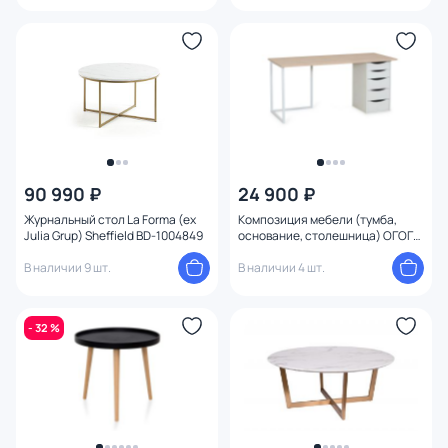
90 990 ₽
24 900 ₽
Журнальный стол La Forma (ex
Композиция мебели (тумба,
Julia Grup) Sheffield BD-1004849
основание, столешница) ОГОГО
Обстановочка Board 1200х500
В наличии 9 шт.
BD-1743957
В наличии 4 шт.
- 32 %