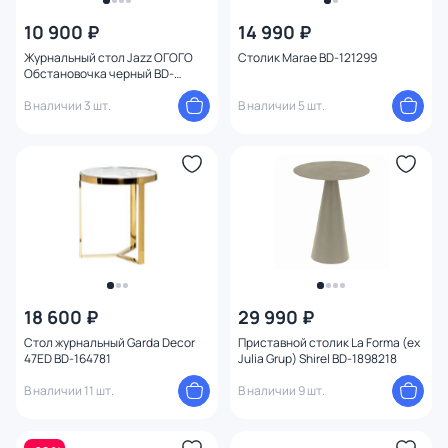
От
До
10 900 ₽
14 990 ₽
Журнальный стол Jazz ОГОГО
Столик Marae BD-121299
Обстановочка черный BD-
Бренд
1754293
В наличии 3 шт.
В наличии 5 шт.
Цвет
Стиль
Страна
Материал
18 600 ₽
29 990 ₽
Размер
Стол журнальный Garda Decor
Приставной столик La Forma (ex
47ED BD-164781
Julia Grup) Shirel BD-1898218
Тип помещения
В наличии 11 шт.
В наличии 9 шт.
Назначение