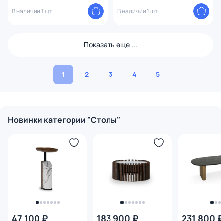
В наличии 1 шт.
В наличии 1 шт.
Показать еще ...
1
2
3
4
5
Новинки категории "Столы"
47 100 ₽
183 900 ₽
231 800 