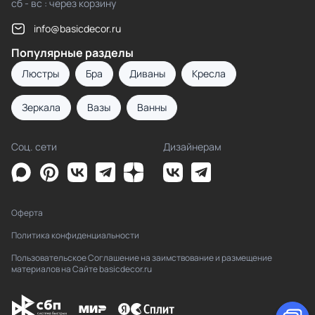
сб - вс : через корзину
info@basicdecor.ru
Популярные разделы
Люстры
Бра
Диваны
Кресла
Зеркала
Вазы
Ванны
Соц. сети
Дизайнерам
Оферта
Политика конфиденциальности
Пользовательское Соглашение на заимствование и размещение
материалов на Сайте basicdecor.ru