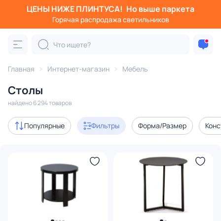
ЦЕНЫ НИЖЕ ПЛИНТУСА!
Но выше паркета
Фильтры
Горячая распродажа светильников
Категория:
Столы и консоли
Главная
Интернет-магазин
Мебель
журнальные
кухонные
компьютерные
письменны
Столы
Акции
395
найдено 6 294 товаров
с 3D-моделями
24
Популярные
Фильтры
Форма/Размер
Конс
В наличии
2553
Доставка
Цена