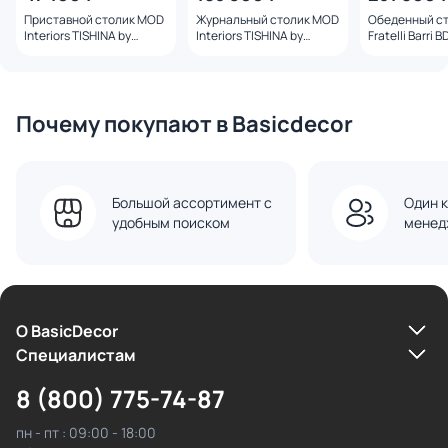
Приставной столик MOD
Журнальный столик MOD
Обеденный с
Interiors TISHINA by
Interiors TISHINA by
Fratelli Barri
Sergey Tregubov BD-
Sergey Tregubov BD-
3270901
3270896 шпон ореха/
керамика
Почему покупают в Basicdecor
Большой ассортимент с
Один к
удобным поиском
менед
О BasicDecor
Cпециалистам
8 (800) 775-74-87
пн - пт : 09:00 - 18:00