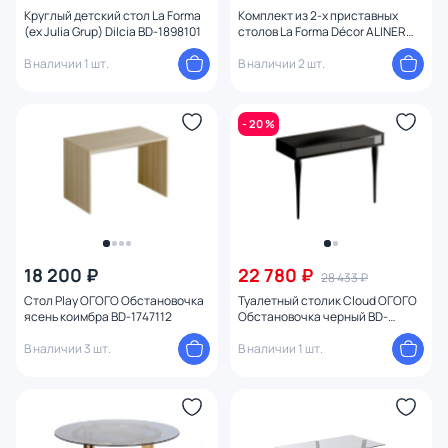
Круглый детский стол La Forma
Комплект из 2-х приставных
(ex Julia Grup) Dilcia BD-1898101
столов La Forma Décor ALINER
BD-300327
В наличии 1 шт.
В наличии 2 шт.
- 20 %
18 200 ₽
22 780 ₽
28 433 ₽
Стол Play ОГОГО Обстановочка
Туалетный столик Cloud ОГОГО
ясень коимбра BD-1747112
Обстановочка черный BD-
1754115
В наличии 3 шт.
В наличии 1 шт.