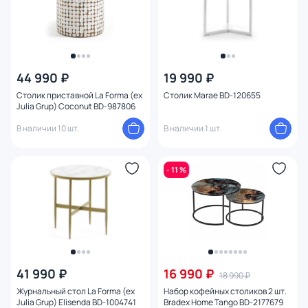
44 990 ₽
19 990 ₽
Cтолик приставной La Forma (ex
Столик Marae BD-120655
Julia Grup) Coconut BD-987806
В наличии 10 шт.
В наличии 1 шт.
- 11 %
41 990 ₽
16 990 ₽
18 990 ₽
Журнальный стол La Forma (ex
Набор кофейных столиков 2 шт.
Julia Grup) Elisenda BD-1004741
Bradex Home Tango BD-2177679