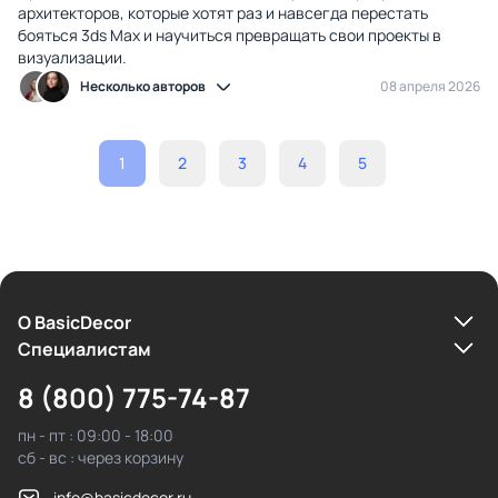
архитекторов, которые хотят раз и навсегда перестать
бояться 3ds Max и научиться превращать свои проекты в
визуализации.
Несколько авторов
08 апреля 2026
1
2
3
4
5
О BasicDecor
Cпециалистам
8 (800) 775-74-87
пн - пт : 09:00 - 18:00
сб - вс : через корзину
info@basicdecor.ru