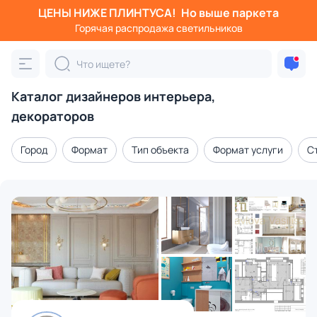
ЦЕНЫ НИЖЕ ПЛИНТУСА!
Но выше паркета
Горячая распродажа светильников
Каталог дизайнеров интерьера,
декораторов
Город
Формат
Тип объекта
Формат услуги
С