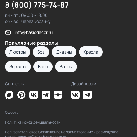
8 (800) 775-74-87
пн - пт : 09:00 - 18:00
сб - вс : через корзину
info@basicdecor.ru
Популярные разделы
Люстры
Бра
Диваны
Кресла
Зеркала
Вазы
Ванны
Соц. сети
Дизайнерам
Оферта
Политика конфиденциальности
Пользовательское Соглашение на заимствование и размещение
материалов на Сайте basicdecor.ru