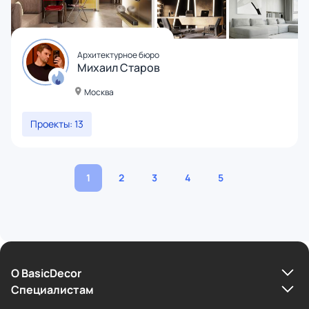
Архитектурное бюро
Михаил Старов
Москва
Проекты: 13
1
2
3
4
5
О BasicDecor
Cпециалистам