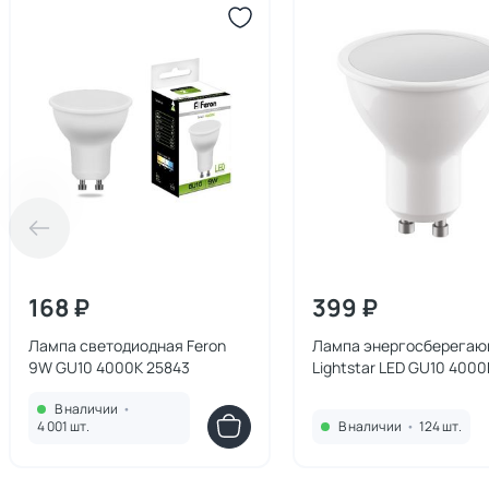
168 ₽
399 ₽
Лампа светодиодная Feron
Лампа энергосберега
9W GU10 4000K 25843
Lightstar LED GU10 4000
6.5W=60W 940264
В наличии
•
4 001 шт.
В наличии
•
124 шт.