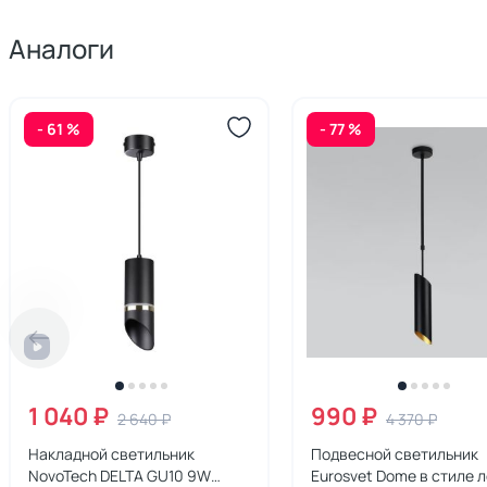
Аналоги
- 61 %
- 77 %
1 040 ₽
990 ₽
2 640 ₽
4 370 ₽
Накладной светильник
Подвесной светильник
NovoTech DELTA GU10 9W
Eurosvet Dome в стиле 