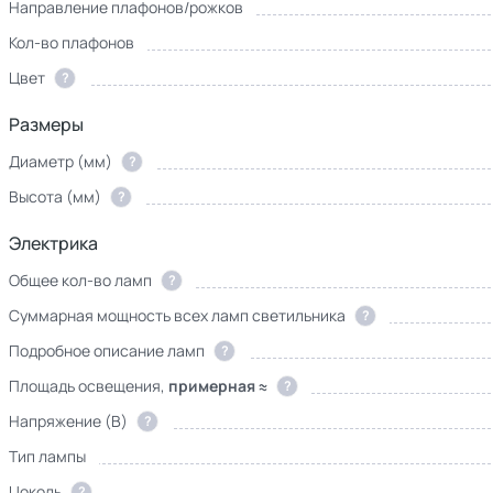
Направление плафонов/рожков
Кол-во плафонов
Цвет
?
Размеры
Диаметр (мм)
?
Высота (мм)
?
Электрика
Общее кол-во ламп
?
Суммарная мощность всех ламп светильника
?
Подробное описание ламп
?
Площадь освещения,
примерная ≈
?
Напряжение (В)
?
Тип лампы
Цоколь
?