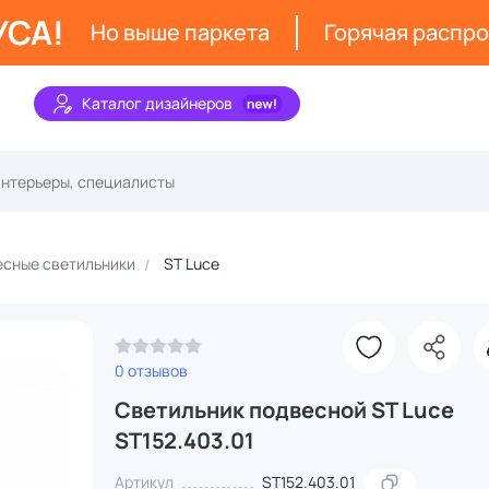
УСА!
Но выше паркета
Горячая распр
Каталог дизайнеров
сные светильники
ST Luce
З
0 отзывов
Светильник подвесной ST Luce
ST152.403.01
Артикул
ST152.403.01