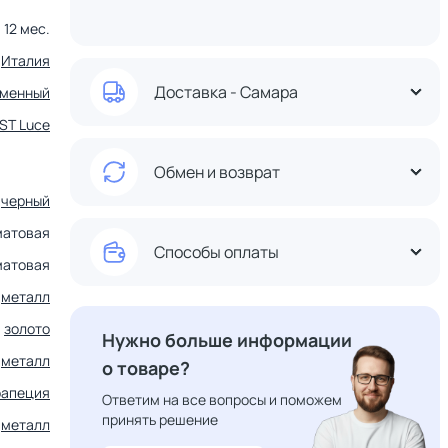
12 мес.
Италия
Доставка - Самара
еменный
ST Luce
Обмен и возврат
черный
матовая
Способы оплаты
матовая
металл
,
золото
Нужно больше информации
металл
о товаре?
рапеция
Ответим на все вопросы и поможем
принять решение
металл