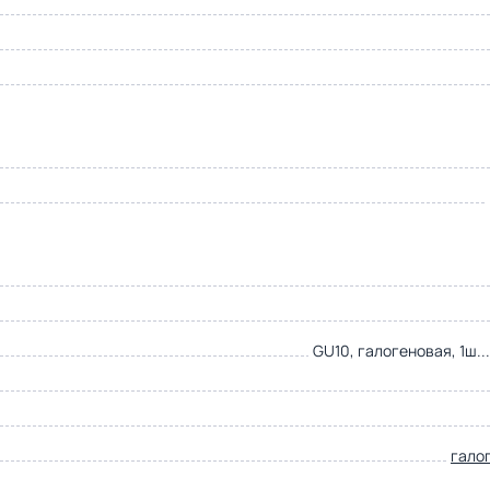
GU10, галогеновая, 1ш..
гало