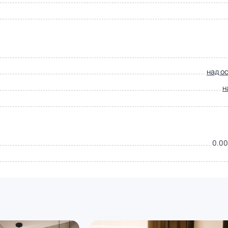
над о
н
0.00