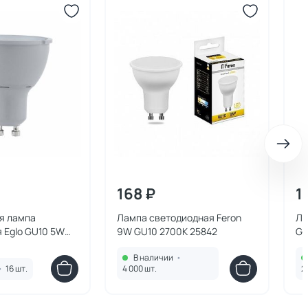
168 ₽
1
я лампа
Лампа светодиодная Feron
Ла
 Eglo GU10 5W
9W GU10 2700K 25842
GU
В наличии
•
•
16 шт.
4 000 шт.
2