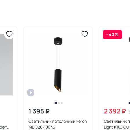
- 40 %
1 395 ₽
2 392 ₽
Светильник потолочный Feron
Светильник 
лофт
ML1828 48043
Light KIKO G