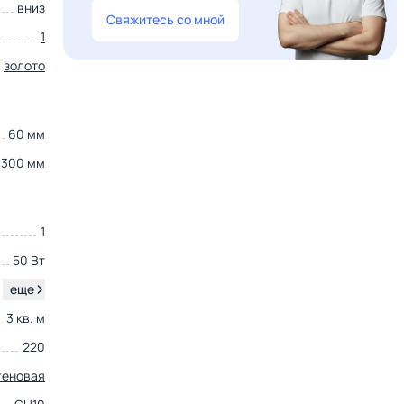
вниз
Свяжитесь со мной
1
золото
60 мм
300 мм
1
50 Вт
.
еще
3 кв. м
220
геновая