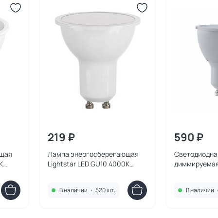
219 ₽
590 ₽
ющая
Лампа энергосберегающая
Светодиодна
K
Lightstar LED GU10 4000K
диммируемая
4.5W=40W 940254
3000K 11541
В наличии
•
520 шт.
В наличии