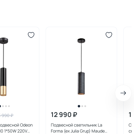
12 990 ₽
1
3 990 ₽
подвесной Odeon
Подвесной светильник La
Св
U10 1*50W 220V
Forma (ex Julia Grup) Maude
св