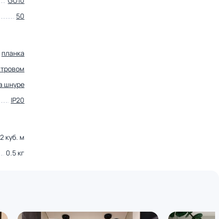
GU10
50
планка
стровом
а шнуре
IP20
2 куб. м
0.5 кг