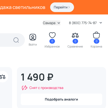
одажа светильников
Перейти
Самара
8 (800) 775-74-87
0
0
0
Войти
Избранное
Сравнение
Корзина
1 490 ₽
акрыть
Снят с производства
Подобрать аналоги