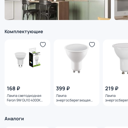
Комплектующие
168 ₽
399 ₽
219 ₽
Лампа светодиодная
Лампа
Лампа
Feron 9W GU10 4000K
энергосберегающая
энергосбере
25843
Lightstar LED GU10 4000K
Lightstar LED
6.5W=60W 940264
4.5W=40W 94
Аналоги