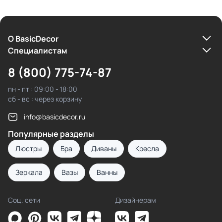
О BasicDecor
Cпециалистам
8 (800) 775-74-87
пн - пт : 09:00 - 18:00
сб - вс : через корзину
info@basicdecor.ru
Популярные разделы
Люстры
Бра
Диваны
Кресла
Зеркала
Вазы
Ванны
Соц. сети
Дизайнерам