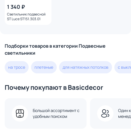
1 340 ₽
Светильник подвесной
ST Luce ST151.303.01
Подборки товаров в категории Подвесные
светильники
на тросе
плетеные
для натяжных потолков
с вык
Почему покупают в Basicdecor
Большой ассортимент с
Один к
удобным поиском
менед