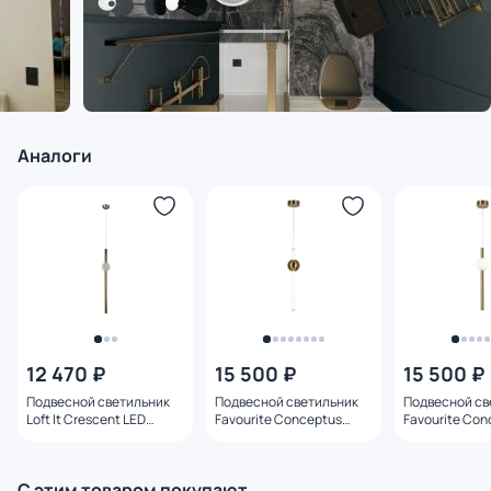
Аналоги
12 470 ₽
15 500 ₽
15 500 ₽
Подвесной светильник
Подвесной светильник
Подвесной св
Loft It Crescent LED
Favourite Conceptus
Favourite Con
3000K 30W 5053-A
2642-1P
2641-1P
С этим товаром покупают