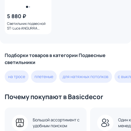
5 880 ₽
Светильник подвесной
ST-Luce ANGURRA
SL1222.203.01
Подборки товаров в категории Подвесные
светильники
на тросе
плетеные
для натяжных потолков
с вык
Почему покупают в Basicdecor
Большой ассортимент с
Один к
удобным поиском
менед