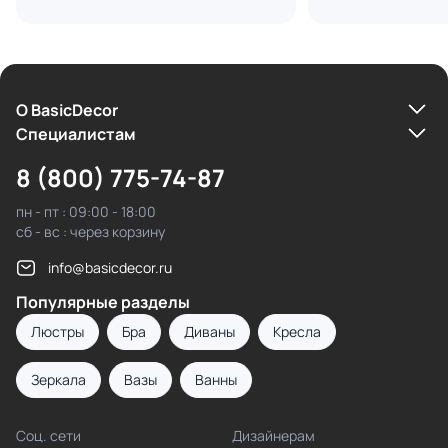
О BasicDecor
Cпециалистам
8 (800) 775-74-87
пн - пт : 09:00 - 18:00
сб - вс : через корзину
info@basicdecor.ru
Популярные разделы
Люстры
Бра
Диваны
Кресла
Зеркала
Вазы
Ванны
Соц. сети
Дизайнерам