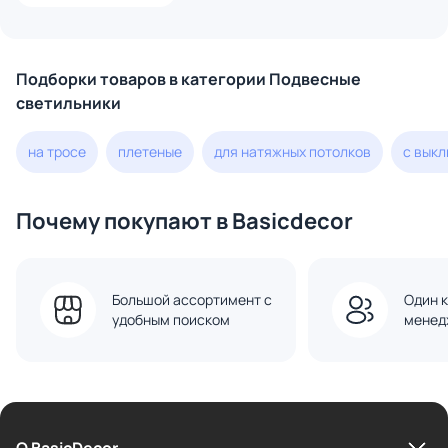
GU10 LED max 6W 4278/1
Подборки товаров в категории Подвесные
светильники
на тросе
плетеные
для натяжных потолков
с вык
Почему покупают в Basicdecor
Большой ассортимент с
Один к
удобным поиском
менед