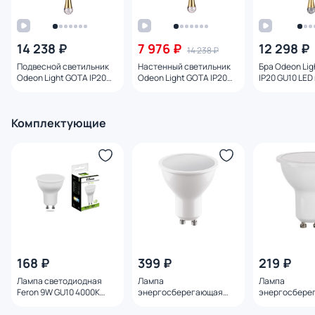
14 238 ₽
7 976 ₽
12 298 ₽
14 238 ₽
Подвесной светильник
Настенный светильник
Бра Odeon Li
Odeon Light GOTA IP20
Odeon Light GOTA IP20
IP20 GU10 LED
LED GU10 max 6W 4285/1
LED GU10 max 6W
4278/1W
4285/1W
Комплектующие
168 ₽
399 ₽
219 ₽
Лампа светодиодная
Лампа
Лампа
Feron 9W GU10 4000K
энергосберегающая
энергосбере
25843
Lightstar LED GU10 4000K
Lightstar LED
6.5W=60W 940264
4.5W=40W 94