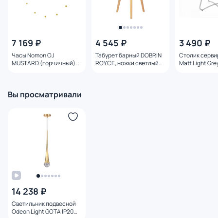
7 169 ₽
4 545 ₽
3 490 ₽
Часы Nomon OJ
Табурет барный DOBRIN
Столик серв
MUSTARD (горчичный)
ROYCE, ножки светлый
Matt Light Gr
BD-111720
бук, цвет темно-серый
Обстановочка
(GR-04) 652PP-LMZL
серый BD-174
ROYCE BD-1935330
Вы просматривали
14 238 ₽
Светильник подвесной
Odeon Light GOTA IP20