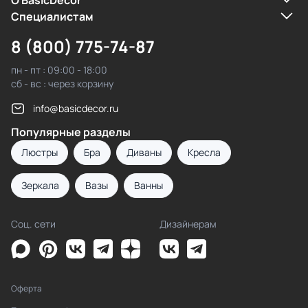
О BasicDecor
Cпециалистам
8 (800) 775-74-87
пн - пт : 09:00 - 18:00
сб - вс : через корзину
info@basicdecor.ru
Популярные разделы
Люстры
Бра
Диваны
Кресла
Зеркала
Вазы
Ванны
Соц. сети
Дизайнерам
Оферта