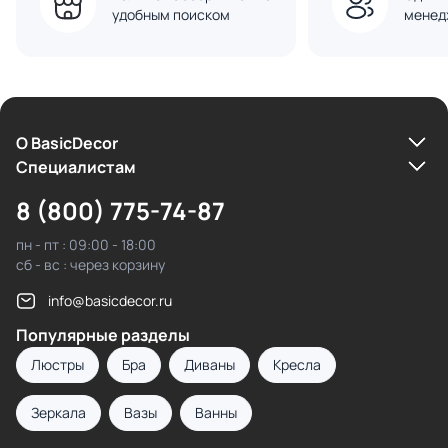
удобным поиском
менед
О BasicDecor
Cпециалистам
8 (800) 775-74-87
пн - пт : 09:00 - 18:00
сб - вс : через корзину
info@basicdecor.ru
Популярные разделы
Люстры
Бра
Диваны
Кресла
Зеркала
Вазы
Ванны