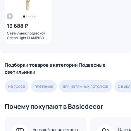
19 688 ₽
Светильник подвесной
Odeon Light FLAMBI G9
2*40W 4847/2
Подборки товаров в категории Подвесные
светильники
на тросе
плетеные
для натяжных потолков
с вык
Почему покупают в Basicdecor
Большой ассортимент с
Один к