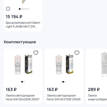
15 194 ₽
Бра дизайнерский Odeon
Light FLAMBI 4847/2W
матовое золото
Комплектующие
163 ₽
163 ₽
289 ₽
Лампа светодиодная
Лампа светодиодная
Лампа
Feron 5W G9 4000K 25637
Feron 5W G9 2700K 25636
энергосбере
Lightstar LED
4W=40W 940