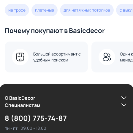
на тросе
плетеные
для натяжных потолков
с вык
Почему покупают в Basicdecor
Большой ассортимент с
Один к
удобным поиском
менед
О BasicDecor
Cпециалистам
8 (800) 775-74-87
пн - пт : 09:00 - 18:00