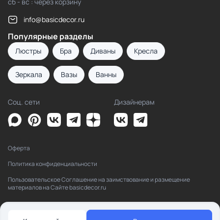
сб - вс : через корзину
info@basicdecor.ru
Популярные разделы
Люстры
Бра
Диваны
Кресла
Зеркала
Вазы
Ванны
Соц. сети
Дизайнерам
Оферта
Политика конфиденциальности
Пользовательское Соглашение на заимствование и размещение
материалов на Сайте basicdecor.ru