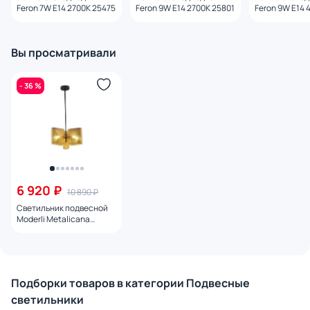
Feron 7W E14 2700K 25475
Feron 9W E14 2700K 25801
Feron 9W E14 
Вы просматривали
- 36 %
6 920 ₽
10 890 ₽
Светильник подвесной
Moderli Metalicana
V11812-3P E14 40W
УТ000041829
Подборки товаров в категории Подвесные
светильники