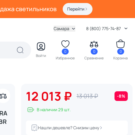
одажа светильников
Перейти
Самара
8 (800) 775-74-87
0
0
0
Войти
Избранное
Сравнение
Корзина
12 013 ₽
13 013 ₽
-8%
В наличии 29 шт.
URA
BR
Нашли дешевле? Снизим цену