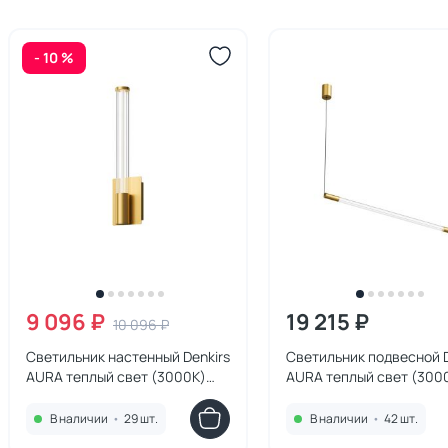
- 10 %
9 096 ₽
19 215 ₽
10 096 ₽
Светильник настенный Denkirs
Светильник подвесной D
AURA теплый свет (3000К)
AURA теплый свет (300
9W DK5100-BR золото
25W DK4318-BR золото
матовое
матовое
В наличии
•
29 шт.
В наличии
•
42 шт.