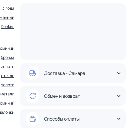
3 года
еменный
Denkirs
юминий
бронза
 золото
Доставка - Самара
стекло
золото
металл
Обмен и возврат
юминий
палочки
Способы оплаты