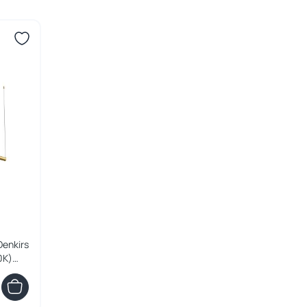
enkirs
0К)