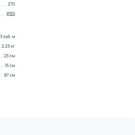
270
IP20
3 куб. м
2.23 кг
23 см
15 см
87 см