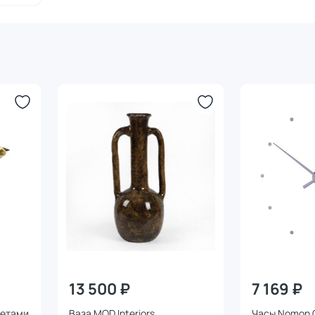
13 500 ₽
7 169 ₽
ветами
Ваза MOD Interiors
Часы Nomon O