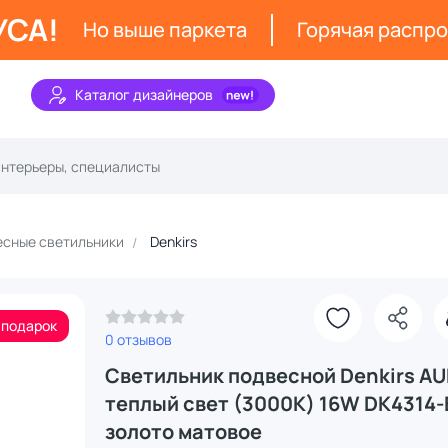
УСА!
Но выше паркета
Горячая распр
Каталог дизайнеров
сные светильники
Denkirs
 подарок
0 отзывов
Светильник подвесной Denkirs A
теплый свет (3000К) 16W DK4314-
золото матовое