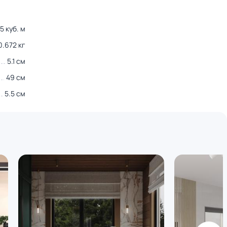
5 куб. м
0.672 кг
5.1 см
49 см
5.5 см