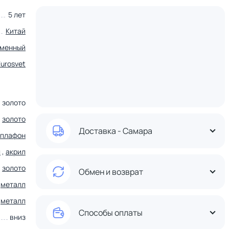
5 лет
Китай
еменный
Eurosvet
золото
золото
Доставка - Самара
плафон
л
,
акрил
золото
Обмен и возврат
металл
металл
Способы оплаты
вниз