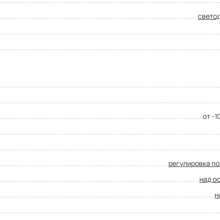
свето
от -1
регулировка по
над о
н