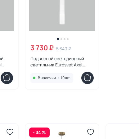
3 730 ₽
5 340 ₽
ый
Подвесной светодиодный
l
светильник Eurosvet Axel
чуг
50210/1 LED белый
В наличии
•
10 шт.
- 34 %