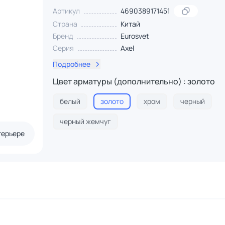
Артикул
4690389171451
Страна
Китай
Бренд
Eurosvet
Серия
Axel
Подробнее
Цвет арматуры (дополнительно) : золото
белый
золото
хром
черный
черный жемчуг
терьере