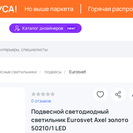
УСА!
Но выше паркета
Горячая распр
Каталог дизайнеров
сные светильники
подвесы
Eurosvet
0 отзывов
Подвесной светодиодный
светильник Eurosvet Axel золото
50210/1 LED