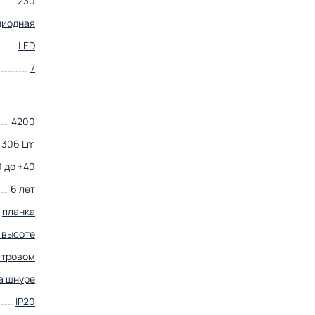
230
диодная
LED
7
4200
306 Lm
0 до +40
6 лет
планка
 высоте
стровом
а шнуре
IP20