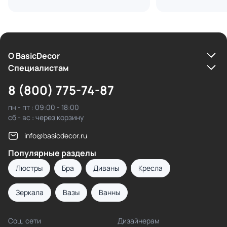
О BasicDecor
Cпециалистам
8 (800) 775-74-87
пн - пт : 09:00 - 18:00
сб - вс : через корзину
info@basicdecor.ru
Популярные разделы
Люстры
Бра
Диваны
Кресла
Зеркала
Вазы
Ванны
Соц. сети
Дизайнерам