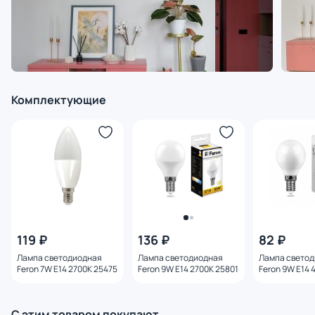
Комплектующие
119 ₽
136 ₽
82 ₽
Лампа светодиодная
Лампа светодиодная
Лампа свето
Feron 7W E14 2700K 25475
Feron 9W E14 2700K 25801
Feron 9W E14 
С этим товаром покупают