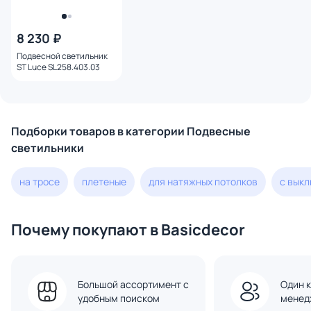
8 230 ₽
Подвесной светильник
ST Luce SL258.403.03
Подборки товаров в категории Подвесные
светильники
на тросе
плетеные
для натяжных потолков
с вык
Почему покупают в Basicdecor
Большой ассортимент с
Один к
удобным поиском
менед