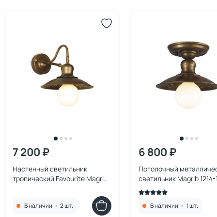
7 200 ₽
6 800 ₽
Настенный светильник
Потолочный металличе
тропический Favourite Magrib
светильник Magrib 1214-
1214-1W
В наличии
•
2 шт.
В наличии
•
1 шт.