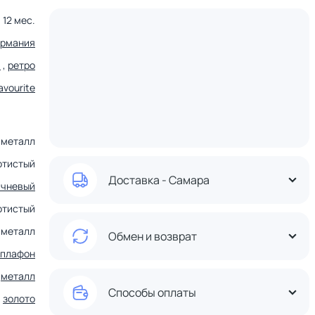
12 мес.
ермания
и
,
ретро
avourite
металл
отистый
Доставка - Самара
ичневый
отистый
металл
Обмен и возврат
плафон
металл
Способы оплаты
,
золото