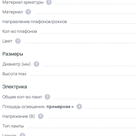
Материал арматуры
?
Материал
?
Направление плафонов/рожков
Кол-во плафонов
Цвет
?
Размеры
Диаметр (мм)
?
Высота max
Электрика
Общее кол-во ламп
?
Площадь освещения,
примерная ≈
?
Напряжение (В)
?
Тип лампы
Цоколь
?