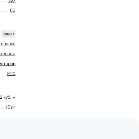
E27
60
.
еще
планка
стровом
есторан
IP20
2 куб. м
1.5 кг