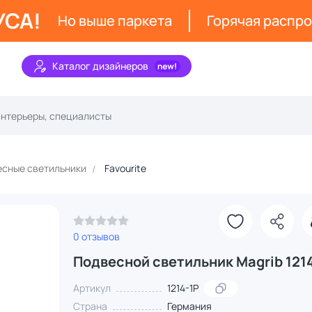
УСА!
Но выше паркета
Горячая распр
Каталог дизайнеров
сные светильники
Favourite
З
0 отзывов
Подвесной светильник Magrib 121
Артикул
1214-1P
Страна
Германия