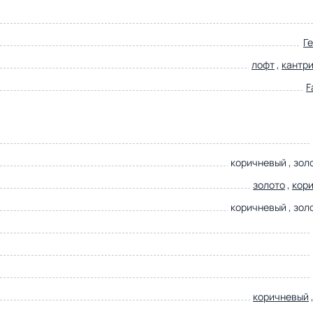
Г
лофт
,
кантр
F
коричневый , зол
золото
,
кор
коричневый , зол
коричневый