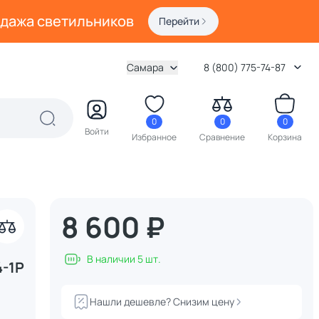
одажа светильников
Перейти
Самара
8 (800) 775-74-87
0
0
0
Войти
Избранное
Сравнение
Корзина
8 600 ₽
акрыть
В наличии 5 шт.
4-1P
Нашли дешевле? Снизим цену