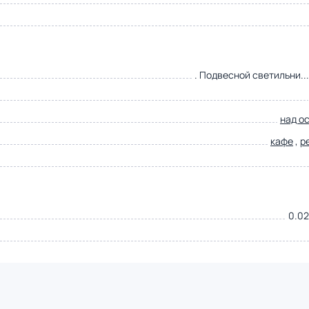
. Подвесной светильни..
над о
кафе
,
р
0.02