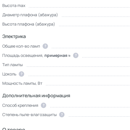
Высота max
Диаметр плафона (абажура)
Высота плафона (абажура)
Электрика
Общее кол-во ламп
?
Площадь освещения,
примерная ≈
?
Тип лампы
Цоколь
?
Мощность лампы, Вт
Дополнительная информация
Способ крепления
?
Степень пыле-влагозащиты
?
О товаре