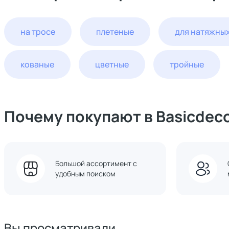
на тросе
плетеные
для натяжных
кованые
цветные
тройные
Почему покупают в Basicdec
Большой ассортимент с
удобным поиском
Вы просматривали