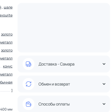
й
,
шале
avourite
золото
металл
золото
металл
Доставка - Самара
конус
металл
обычная
Обмен и возврат
1
Способы оплаты
400 мм