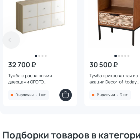
32 700 ₽
30 500 ₽
Тумба с распашными
Тумба прикроватная из
дверцами ОГОГО
акации Decor-of-today
Обстановочка Play BD-1747173
Индианкоричневая BD-
132х76 см, белый/светлое
3161339
В наличии
•
1 шт.
В наличии
•
3 шт.
дерево
Подборки товаров в категор