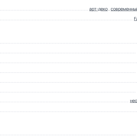
арт-деко
,
современны
F
не