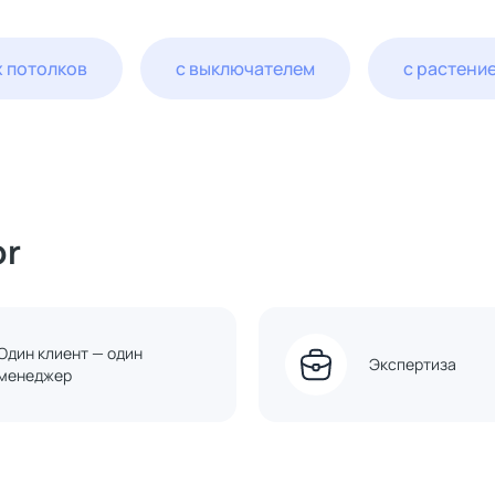
 потолков
с выключателем
с растени
or
Один клиент — один
Экспертиза
менеджер