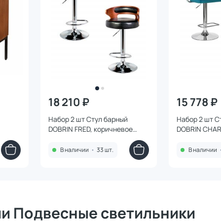
18 210 ₽
15 778 ₽
Набор 2 шт Стул барный
Набор 2 шт С
DOBRIN FRED, коричневое
DOBRIN CHAR
дерево, чёрный BD-3204990
волны велюр 
3205298
В наличии
•
33 шт.
В наличии
ии Подвесные светильники