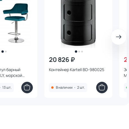
20 826 ₽
2
тул барный
Контейнер Kartell BD-980025
Зе
LY, морской
Me
(MJ9-99) BD-
•
13 шт.
В наличии
•
2 шт.