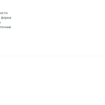
ости.
я форма
в
стичные