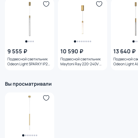
9 555 ₽
10 590 ₽
13 640 ₽
Подвесной светильник
Подвесной светильник
Подвесной св
Odeon Light SPARKY IP20
Maytoni Ray 220-240V W
Odeon Light A
LED 5W 200Лм 3000K
IP20 3000K P022PL-
LED 4W 240Лм
4369/5L
L10MG3K
6679/4L
Вы просматривали