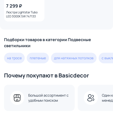
7 299 ₽
Люстра Lightstar Tubo
LED 3000K 5W 747133
Подборки товаров в категории Подвесные
светильники
на тросе
плетеные
для натяжных потолков
с вык
Почему покупают в Basicdecor
Большой ассортимент с
Один к
удобным поиском
менед