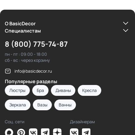
О BasicDecor
Cпециалистам
8 (800) 775-74-87
пн - пт : 09:00 - 18:00
сб - вс : через корзину
info@basicdecor.ru
Популярные разделы
Люстры
Бра
Диваны
Кресла
Зеркала
Вазы
Ванны
Соц. сети
Дизайнерам