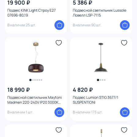
19 900 ₽
5 386 ₽
Подвес KINK Light Строу E27
Подвесной светильник Lussole
07696-80,19
Ловелл LSP-7115
В наличии 25 шт.
В наличии 90 шт.
18 990 ₽
4 820 ₽
Подвесной светильник Maytoni
Подвес Lumion STIG 3677/1
Madmen 220-240V IP20 3000K
SUSPENTIONI
MOD127PL-L6BR
В наличии 1 шт.
В наличии 173 шт.