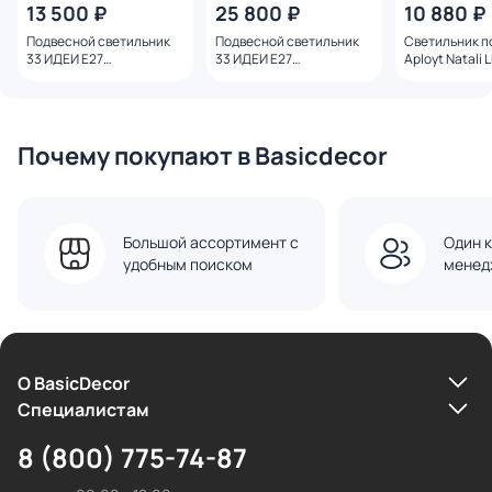
13 500 ₽
25 800 ₽
10 880 ₽
Подвесной светильник
Подвесной светильник
Светильник п
33 ИДЕИ Е27
33 ИДЕИ Е27
Aployt Natali 
PND170T.01.17ASB.001-
PND182T.01.17CH.003CH-
APL.088.06.08
M15AM
M66TR
Почему покупают в Basicdecor
Большой ассортимент с
Один к
удобным поиском
менед
О BasicDecor
Cпециалистам
8 (800) 775-74-87