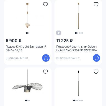
6 900 ₽
11 225 ₽
Подвес KINK Light Баттерфляй
Подвесной светильник Odeon
08444-1A,33
Light FIANO IP20 LED 3W 237Лм
3000K 4374/3L
В наличии 176 шт.
В наличии 632 шт.