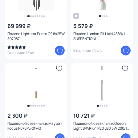
69 999 ₽
5 579 ₽
Подвес Lightstar Punto G9 8х25W
Подвес Lumion GILLIAN 4589/1
807087
SUSPENTIONI
В наличии 74 шт.
В наличии 13 шт.
2 300 ₽
10 721 ₽
Подвесной светильник Maytoni
Подвесной светильник Odeon
Focus P075PL-01MG
Light SPARKY IP20 LED 5W 200Лм
3000K 4370/5L