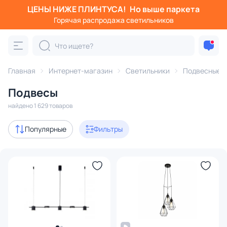
ЦЕНЫ НИЖЕ ПЛИНТУСА!
Но выше паркета
Фильтры
Горячая распродажа светильников
Категория:
Подвесные светильники
Главная
Интернет-магазин
Светильники
Подвесные с
подвесы
на круглом основании
Подвесы
Акции
251
найдено 1 629 товаров
с 3D-моделями
167
Популярные
Фильтры
Дизайнерский свет
255
В наличии
1276
Доставка