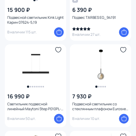
Цена
15 900 ₽
6 390 ₽
Подвесной светильник Kink Light
Подвес TARBES EG_94191
От
До
Карин 07624-5,19
В наличии 115 шт.
В наличии 27 шт.
Бренд
Цвет
Стиль
Страна
16 990 ₽
7 930 ₽
Материал арматуры
Светильник подвесной
Подвесной светильник со
линейный Maytoni Step P010PL-
стеклянным плафоном Eurosvet
L30B
Gallo 50121/1 золото, черный
Материал плафона
В наличии 50 шт.
В наличии 10 шт.
Материал