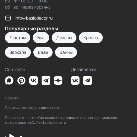
пн - пт : 09:00 - 18:00
сб - вс : через корзину
info@basicdecor.ru
Популярные разделы
Люстры
Бра
Диваны
Кресла
Зеркала
Вазы
Ванны
Соц. сети
Дизайнерам
Оферта
Политика конфиденциальности
Пользовательское Соглашение на заимствование и размещение
материалов на Сайте basicdecor.ru